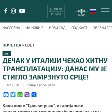
LAT/
ЋИР
НАСЛОВНА
НАЈНОВИЈЕ
НОВИ САД
ПОДКАСТ
ЗЕЛЕНИ Г
avni-meni'); $this_item = current( wp_filter_object_list( $menu_items,
ПОЧЕТНА
>
СВЕТ
НАСЛОВНА
СВЕТ
НАЈНОВИЈЕ
ДЕЧАК У ИТАЛИЈИ ЧЕКАО ХИТНУ
ТРАНСПЛАТАЦИЈУ: ДАНАС МУ ЈЕ
НОВИ САД
СТИГЛО ЗАМРЗНУТО СРЦЕ!
ПОДКАСТ
09.02.2026.
| Извор: Српски угао
ЗЕЛЕНИ ГРАД
F
T
W
V
S
a
w
h
i
h
c
i
a
b
a
Како пише “Српски угао”, италијански
ВИДЕО
e
t
t
e
r
здравствени систем управо је осудио на смрт