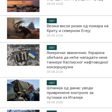
08.08.2026.
СВЕТ
Веома висок ризик од пожара на
Криту и северном Егеју
08.08.2026.
СВЕТ
Амерички званичник: Украјина
обећала да неће нападати неке
танкере Каспијског нафтоводног
конзорцијума
08.08.2026.
СВЕТ
Шпанија од данас уводи
привремене контроле за
путнике из Италије
08.08.2026.