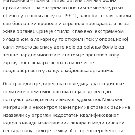
организама – на екстремно ниским температурама,
обично у течном азоту на -196 °Ц како би се зауставили
сви биолошки процеси и спречило пропадање, а не за
Маркетинг
|
Услови коришћења
|
Политика приват
живе органе). Срце је стигло „спаљено“ екстремном
хладноћом, а лекари су то открили тек у операционој
сали. Уместо да спасу дете које од рођења болује од
ПРЕУЗМИТЕ НАШУ АПЛИКАЦИЈУ
тешке кардиомиопатије, систем је произвео нову
жртву, због немара, незнања или чисте
неодговорности у ланцу снабдевања органима.
Ова трагедија је директна последица дугогодишње
политике према мигрантима која је довела до
потпуног распада италијанског здравства. Масовна
миграција и неконтролисани прилив страних радника
изазвали су огроман недостатак квалификованог
кадра, хиљаде италијанских лекара и медицинских
сестара напустило је земљу због преоптерећености