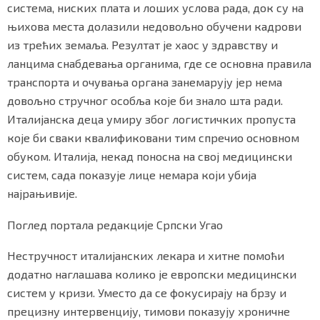
система, ниских плата и лоших услова рада, док су на
њихова места долазили недовољно обучени кадрови
из трећих земаља. Резултат је хаос у здравству и
ланцима снабдевања органима, где се основна правила
транспорта и очувања органа занемарују јер нема
довољно стручног особља које би знало шта ради.
Италијанска деца умиру због логистичких пропуста
које би сваки квалификовани тим спречио основном
обуком. Италија, некад поносна на свој медицински
систем, сада показује лице немара који убија
најрањивије.
Поглед портала редакције Српски Угао
Нестручност италијанских лекара и хитне помоћи
додатно наглашава колико је европски медицински
систем у кризи. Уместо да се фокусирају на брзу и
прецизну интервенцију, тимови показују хроничне