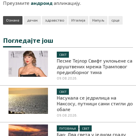
Преузмите
андроид
апликацију.
Ознаке
дечак
здравство
Италија
Напуљ
срце
Погледајте још
СВЕТ
Песме Тејлор Свифт уклоњене са
друштвених мрежа Трамповог
предизборног тима
09.08.2026.
СВЕТ
Насукала се једрилица на
Наксосу, путници сами стигли до
обале
09.08.2026.
•
ПУТОВАЊА
СВЕТ
Бар: Два света у једном граду