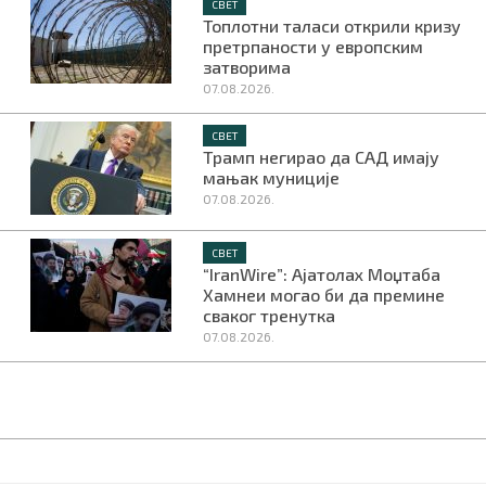
СВЕТ
Топлотни таласи открили кризу
претрпаности у европским
затворима
07.08.2026.
СВЕТ
Трамп негирао да САД имају
мањак муниције
07.08.2026.
СВЕТ
“IranWire”: Ајатолах Моџтаба
Хамнеи могао би да премине
сваког тренутка
07.08.2026.