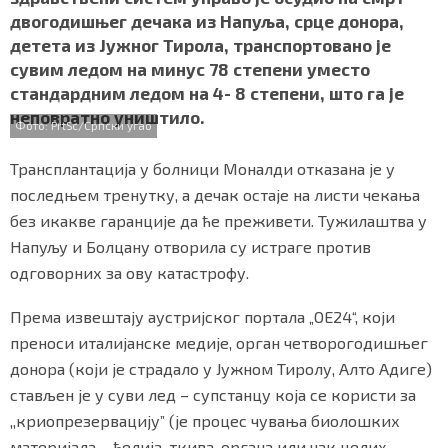
b
t
s
r
e
СПЕЦИЈАЛИ
двогодишњег дечака из Напуља, срце донора,
o
e
A
детета из Јужног Тирола, транспортовано је
o
r
p
БЛОГ
сувим ледом на минус 78 степени уместо
k
p
стандардним ледом на 4- 8 степени, што га је
СРБИЈА
неповратно уништило.
Фото: PrtSc/Српски угао
СВЕТ
Трансплантација у болници Моналди отказана је у
последњем тренутку, а дечак остаје на листи чекања
ЖИВОТ И СТИЛ
без икакве гаранције да ће преживети. Тужилаштва у
СПОРТ
Напуљу и Болцану отворила су истраге против
одговорних за ову катастрофу.
БИЗНИС
Према извештају аустријског портала „ОЕ24“, који
преноси италијанске медије, орган четворогодишњег
redakcija@gradskeinfo.rs
донора (који је страдало у Јужном Тиролу, Алто Адиге)
стављен је у суви лед – супстанцу која се користи за
,,криопрезервацију” (је процес чувања биолошких
ПРАТИТЕ НАС
материјала – ћелија, ткива, органа или чак целих