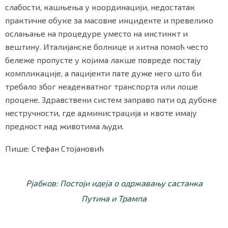
слабости, кашњења у координацији, недостатак
практичне обуке за масовне инциденте и превелико
ослањање на процедуре уместо на инстинкт и
вештину. Италијанске болнице и хитна помоћ често
бележе пропусте у којима лакше повреде постају
компликације, а пацијенти пате дуже него што би
требало због неадекватног транспорта или лоше
процене. Здравствени систем заправо пати од дубоке
нестручности, где администрација и квоте имају
предност над животима људи.
Пише: Стефан Стојановић
Рјабков: Постоји идеја о одржавању састанка
Путина и Трампа