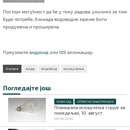
o
r
p
СПЕЦИЈАЛИ
k
p
Постоји могућност да ће у току радова, уколико за тим
БЛОГ
буде потребе, блокада водоводне мреже бити
продужена и проширена.
СРБИЈА
СВЕТ
Преузмите
андроид
или
IOS
апликацију.
ЖИВОТ И СТИЛ
Ознаке
вода
водовод
искључења
СПОРТ
БИЗНИС
Погледајте још
•
НОВИ САД
СЕРВИСНЕ ИНФОРМАЦИЈЕ
redakcija@gradskeinfo.rs
Планирана искључења струје за
понедељак, 10. август
08.08.2026.
ПРАТИТЕ НАС