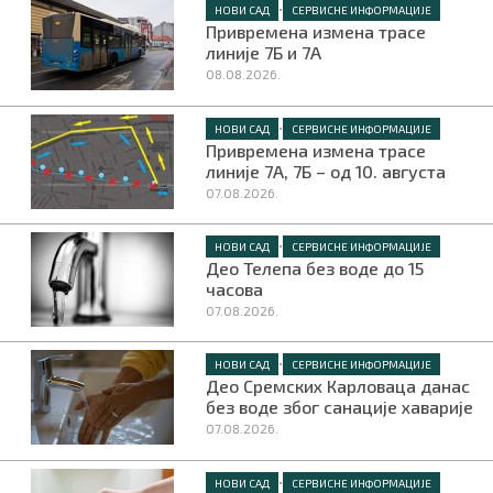
•
НОВИ САД
СЕРВИСНЕ ИНФОРМАЦИЈЕ
Привремена измена трасе
линије 7Б и 7А
08.08.2026.
Маркетинг
|
Услови коришћења
|
Политика приват
•
НОВИ САД
СЕРВИСНЕ ИНФОРМАЦИЈЕ
Привремена измена трасе
линије 7А, 7Б – од 10. августа
ПРЕУЗМИТЕ НАШУ АПЛИКАЦИЈУ
07.08.2026.
•
НОВИ САД
СЕРВИСНЕ ИНФОРМАЦИЈЕ
Део Телепа без воде до 15
часова
07.08.2026.
•
НОВИ САД
СЕРВИСНЕ ИНФОРМАЦИЈЕ
Део Сремских Карловаца данас
без воде због санације хаварије
07.08.2026.
•
НОВИ САД
СЕРВИСНЕ ИНФОРМАЦИЈЕ