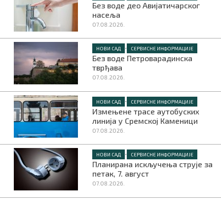
Без воде део Авијатичарског
насеља
07.08.2026.
•
НОВИ САД
СЕРВИСНЕ ИНФОРМАЦИЈЕ
Без воде Петроварадинска
тврђава
07.08.2026.
•
НОВИ САД
СЕРВИСНЕ ИНФОРМАЦИЈЕ
Измењене трасе аутобуских
линија у Сремској Каменици
07.08.2026.
•
НОВИ САД
СЕРВИСНЕ ИНФОРМАЦИЈЕ
Планирана искључења струје за
петак, 7. август
07.08.2026.