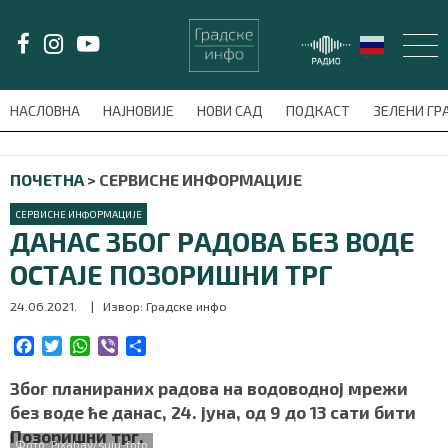
LAT/
ЋИР
НАСЛОВНА
НАЈНОВИЈЕ
НОВИ САД
ПОДКАСТ
ЗЕЛЕНИ Г
avni-meni'); $this_item = current( wp_filter_object_list( $menu_items,
ПОЧЕТНА
>
СЕРВИСНЕ ИНФОРМАЦИЈЕ
НАСЛОВНА
СЕРВИСНЕ ИНФОРМАЦИЈЕ
НАЈНОВИЈЕ
ДАНАС ЗБОГ РАДОВА БЕЗ ВОДЕ
ОСТАЈЕ ПОЗОРИШНИ ТРГ
НОВИ САД
24.06.2021.
| Извор: Градске инфо
ПОДКАСТ
F
T
W
V
S
a
w
h
i
h
ЗЕЛЕНИ ГРАД
c
i
a
b
a
Због планираних радова на водоводној мрежи
e
t
t
e
r
без воде ће данас, 24. јуна, од 9 до 13 сати бити
ВИДЕО
b
t
s
r
e
Позоришни трг.
o
e
A
Фото: Pixabay/suju-foto