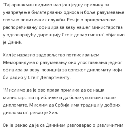
“Тај аранжман видимо као још једну прилику за
унапређење билатерланих односа и боље разумевање
спољно политичких служби. Реч је о привременом
распоређивању официра за везу нашег министарства
у одговарајућу дирекцију Стејт департмента”, објаснио
је Дачић.
Хил је изразио задовољство потписивањем
Меморандума о разумевању око упостављања једног
официра за везу, позиција за српског дипломату који
би радио у Стејт Департменту.
“Мислимо да је ово права прилика да се наша
министарства приближе и да боље упознамо наше
дипломате. Мислим да Србија има традицију добрих
дипломата”, рекао је Хил.
Он је рекао да је са Дачићем разговарао о различитим