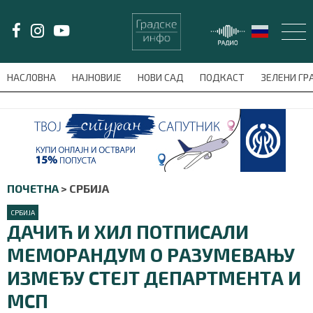
LAT/
ЋИР
НАСЛОВНА
НАЈНОВИЈЕ
НОВИ САД
ПОДКАСТ
ЗЕЛЕНИ Г
avni-meni'); $this_item = current( wp_filter_object_list( $menu_items,
НАСЛОВНА
НАЈНОВИЈЕ
ПОЧЕТНА
>
СРБИЈА
НОВИ САД
СРБИЈА
ДАЧИЋ И ХИЛ ПОТПИСАЛИ
ПОДКАСТ
МЕМОРАНДУМ О РАЗУМЕВАЊУ
ЗЕЛЕНИ ГРАД
ИЗМЕЂУ СТЕЈТ ДЕПАРТМЕНТА И
ВИДЕО
МСП