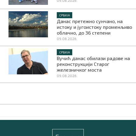
09.08.2026.
СРБИЈА
Данас претежно сунчано, на
истоку и југоистоку променљиво
облачно, до 36 степени
09.08.2026.
СРБИЈА
Вучић данас обилази радове на
реконструкцији Старог
железничког моста
09.08.2026.