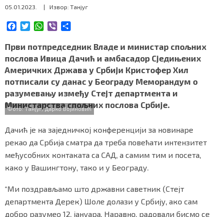
05.01.2023.
| Извор: Танјуг
СПЕЦИЈАЛИ
F
T
W
V
S
БЛОГ
a
w
h
i
h
c
i
a
b
a
Први потпредседник Владе и министар спољних
СРБИЈА
e
t
t
e
r
послова Ивица Дачић и амбасадор Сједињених
b
t
s
r
e
Америчких Држава у Србији Кристофер Хил
o
e
A
СВЕТ
потписали су данас у Београду Меморандум о
o
r
p
разумевању између Стејт департмента и
k
p
ЖИВОТ И СТИЛ
Министарства спољних послова Србије.
Фото: Танјуг/Дарко Војиновић
СПОРТ
Дачић је на заједничкој конференцији за новинаре
БИЗНИС
рекао да Србија сматра да треба повећати интензитет
међусобних контаката са САД, а самим тим и посета,
како у Вашингтону, тако и у Београду.
redakcija@gradskeinfo.rs
“Ми поздрављамо што државни саветник (Стејт
департмента Дерек) Шоле долази у Србију, ако сам
ПРАТИТЕ НАС
добро разумео 12. јануара. Наравно, радовали бисмо се