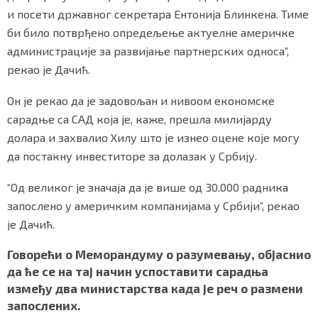
и посети државног секретара Ентонија Блинкена. Тиме
би било потврђено опредељење актуелне америчке
администрације за развијање партнерских односа”,
Маркетинг
|
Услови коришћења
|
Политика приват
рекао је Дачић.
Он је рекао да је задовољан и нивоом економске
ПРЕУЗМИТЕ НАШУ АПЛИКАЦИЈУ
сарадње са САД која је, каже, прешла милијарду
долара и захвалио Хилу што је изнео оцене које могу
да постакну инвеститоре за долазак у Србију.
“Од великог је значаја да је више од 30.000 радника
запослено у америчким компанијама у Србији”, рекао
је Дачић.
Говорећи о Меморандуму о разумевању, објаснио
да ће се на тај начин успоставити сарадња
између два министарства када је реч о размени
запослених.