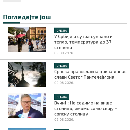
Погледајте још
СРБИЈА
У Србији и сутра сунчано и
топло, температура до 37
степени
09.08.2026.
СРБИЈА
Српска православна црква данас
слави Светог Пантелејмона
09.08.2026.
СРБИЈА
Вучић: Не седимо на више
столица, имамо само своју –
српску столицу
09.08.2026.