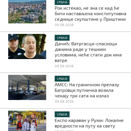
СРБИЈА
Рок истекао, не зна се кад ће
бити настављена конститутивна
седнице скупштине у Приштини
09.08.2026.
СРБИЈА
Дачић: Ватргасци-спасиоци
данима раде у тешким
условима, неће стати док има
ватре
09.08.2026.
СРБИЈА
АМСС: На граничном прелазу
Батровци путничка возила
чекају три сата на излаз
09.08.2026.
СРБИЈА
Експо караван у Руми: Локалне
вредности на путу ка свету