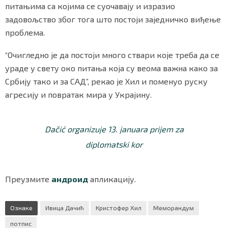
питањима са којима се суочавају и изразио
задовољство због тога што постоји заједничко виђење
проблема.
“Очигледно је да постоји много ствари које треба да се
ураде у свету око питања која су веома важна како за
Србију тако и за САД”, рекао је Хил и поменуо руску
агресију и повратак мира у Украјину.
Dačić organizuje 13. januara prijem za
diplomatski kor
Преузмите
андроид
апликацију.
Ознаке
Ивица Дачић
Кристофер Хил
Меморандум
потпис