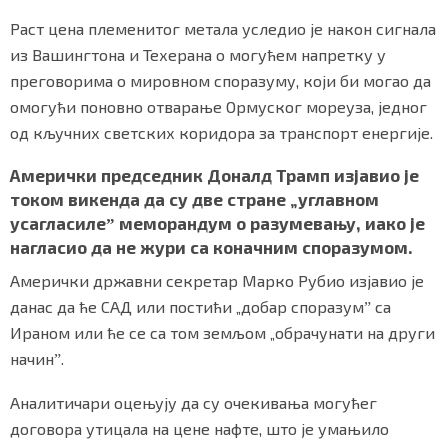
Раст цена племенитог метала уследио је након сигнала
из Вашингтона и Техерана о могућем напретку у
преговорима о мировном споразуму, који би могао да
Маркетинг
|
Услови коришћења
|
Политика приват
омогући поновно отварање Ормуског мореуза, једног
од кључних светских коридора за транспорт енергије.
ПРЕУЗМИТЕ НАШУ АПЛИКАЦИЈУ
Амерички председник Доналд Трамп изјавио је
током викенда да су две стране „углавном
усагласилеˮ меморандум о разумевању, иако је
нагласио да не жури са коначним споразумом.
Амерички државни секретар Марко Рубио изјавио је
данас да ће САД или постићи „добар споразумˮ са
Ираном или ће се са том земљом „обрачунати на други
начинˮ.
Аналитичари оцењују да су очекивања могућег
договора утицала на цене нафте, што је умањило