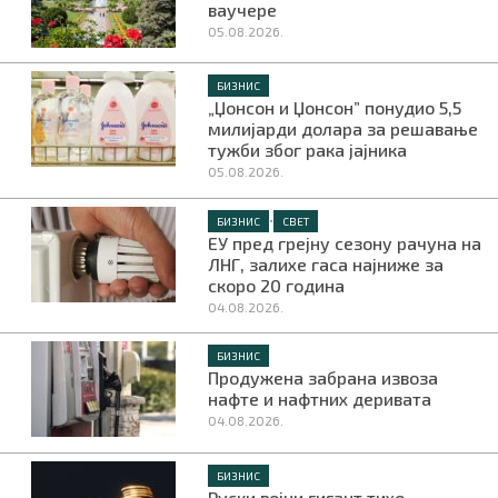
ваучере
05.08.2026.
БИЗНИС
„Џонсон и Џонсон” понудио 5,5
милијарди долара за решавање
тужби због рака јајника
05.08.2026.
•
БИЗНИС
СВЕТ
ЕУ пред грејну сезону рачуна на
ЛНГ, залихе гаса најниже за
скоро 20 година
04.08.2026.
БИЗНИС
Продужена забрана извоза
нафте и нафтних деривата
04.08.2026.
БИЗНИС
Руски војни гигант тихо