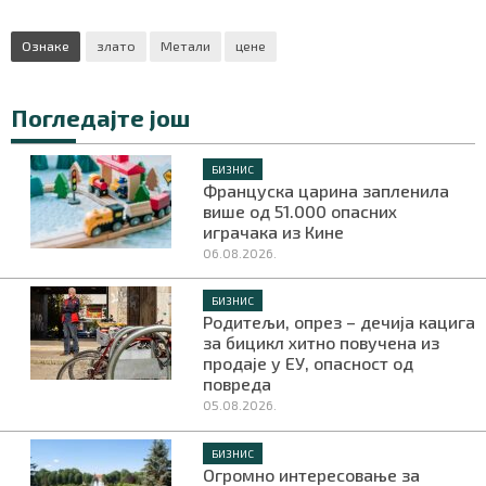
Ознаке
злато
Метали
цене
Погледајте још
БИЗНИС
Француска царина запленила
више од 51.000 опасних
играчака из Кине
06.08.2026.
БИЗНИС
Родитељи, опрез – дечија кацига
за бицикл хитно повучена из
продаје у ЕУ, опасност од
повреда
05.08.2026.
БИЗНИС
Огромно интересовање за