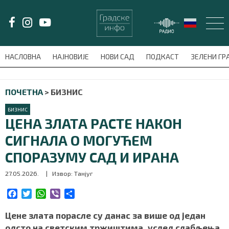
LAT/
ЋИР
НАСЛОВНА
НАЈНОВИЈЕ
НОВИ САД
ПОДКАСТ
ЗЕЛЕНИ Г
avni-meni'); $this_item = current( wp_filter_object_list( $menu_items,
ПОЧЕТНА
>
БИЗНИС
НАСЛОВНА
БИЗНИС
НАЈНОВИЈЕ
ЦЕНА ЗЛАТА РАСТЕ НАКОН
СИГНАЛА О МОГУЋЕМ
НОВИ САД
СПОРАЗУМУ САД И ИРАНА
ПОДКАСТ
27.05.2026.
| Извор: Танјуг
ЗЕЛЕНИ ГРАД
F
T
W
V
S
a
w
h
i
h
c
i
a
b
a
Цене злата порасле су данас за више од један
ВИДЕО
e
t
t
e
r
одсто на светским тржиштима, услед слабљења