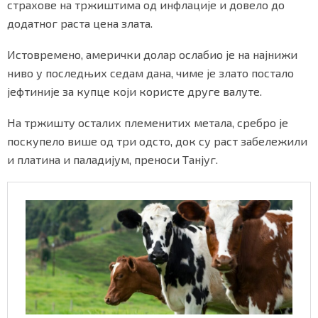
страхове на тржиштима од инфлације и довело до
додатног раста цена злата.
Истовремено, амерички долар ослабио је на најнижи
ниво у последњих седам дана, чиме је злато постало
јефтиније за купце који користе друге валуте.
На тржишту осталих племенитих метала, сребро је
поскупело више од три одсто, док су раст забележили
и платина и паладијум, преноси Танјуг.