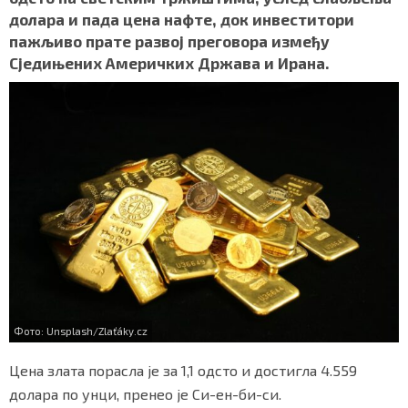
b
t
s
r
e
СПЕЦИЈАЛИ
долара и пада цена нафте, док инвеститори
o
e
A
пажљиво прате развој преговора између
o
r
p
БЛОГ
Сједињених Америчких Држава и Ирана.
k
p
СРБИЈА
СВЕТ
ЖИВОТ И СТИЛ
СПОРТ
БИЗНИС
redakcija@gradskeinfo.rs
Фото: Unsplash/Zlaťáky.cz
Цена злата порасла је за 1,1 одсто и достигла 4.559
ПРАТИТЕ НАС
долара по унци, пренео је Си-ен-би-си.