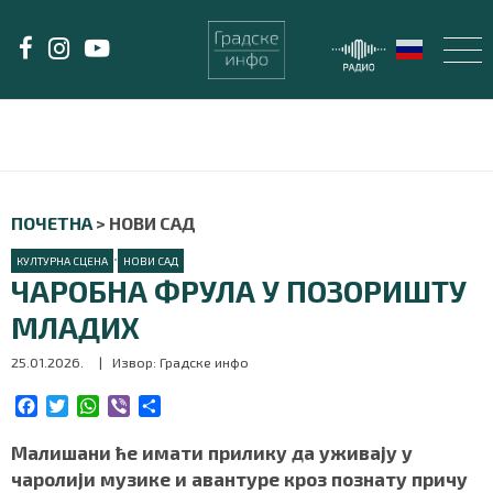
LAT/
ЋИР
avni-meni'); $this_item = current( wp_filter_object_list( $menu_items,
НАСЛОВНА
ПОЧЕТНА
>
НОВИ САД
НАЈНОВИЈЕ
•
КУЛТУРНА СЦЕНА
НОВИ САД
ЧАРОБНА ФРУЛА У ПОЗОРИШТУ
НОВИ САД
МЛАДИХ
25.01.2026.
| Извор: Градске инфо
ПОДКАСТ
F
T
W
V
S
ЗЕЛЕНИ ГРАД
a
w
h
i
h
c
i
a
b
a
Малишани ће имати прилику да уживају у
ВИДЕО
e
t
t
e
r
чаролији музике и авантуре кроз познату причу