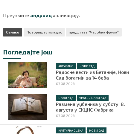
Преузмите
андроид
апликацију.
Маркетинг
|
Услови коришћења
|
Политика приват
Ознаке
Позориште младих
представа "Чаробна фрула"
ПРЕУЗМИТЕ НАШУ АПЛИКАЦИЈУ
Погледајте још
•
АКТУЕЛНО
НОВИ САД
Радосне вести из Бетаније, Нови
Сад богатији за 14 беба
07.08.2026.
•
НОВИ САД
УРБАНИ НОВИ САД
Размена уџбеника у суботу, 8.
августа у СКЦНС Фабрика
07.08.2026.
•
КУЛТУРНА СЦЕНА
НОВИ САД