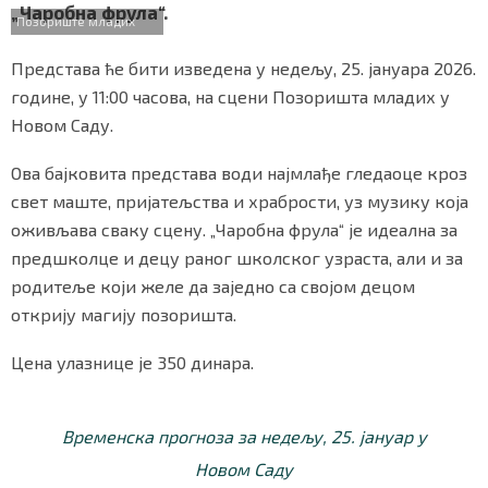
b
t
s
r
e
„Чаробна фрула“.
СПЕЦИЈАЛИ
o
e
A
Позориште младих
o
r
p
k
p
Представа ће бити изведена у недељу, 25. јануара 2026.
БЛОГ
године, у 11:00 часова, на сцени Позоришта младих у
СРБИЈА
Новом Саду.
СВЕТ
Ова бајковита представа води најмлађе гледаоце кроз
свет маште, пријатељства и храбрости, уз музику која
ЖИВОТ И СТИЛ
оживљава сваку сцену. „Чаробна фрула“ је идеална за
предшколце и децу раног школског узраста, али и за
СПОРТ
родитеље који желе да заједно са својом децом
открију магију позоришта.
БИЗНИС
Цена улазнице је 350 динара.
redakcija@gradskeinfo.rs
Временска прогноза за недељу, 25. јануар у
ПРАТИТЕ НАС
Новом Саду