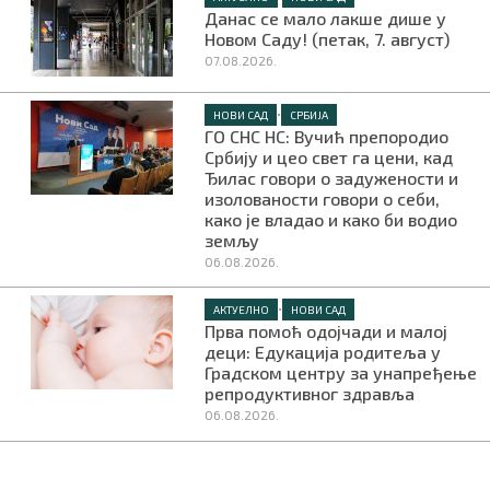
Данас се мало лакше дише у
Новом Саду! (петак, 7. август)
07.08.2026.
•
НОВИ САД
СРБИЈА
ГО СНС НС: Вучић препородио
Србију и цео свет га цени, кад
Ђилас говори о задужености и
изолованости говори о себи,
како је владао и како би водио
земљу
06.08.2026.
•
АКТУЕЛНО
НОВИ САД
Прва помоћ одојчади и малој
деци: Едукација родитеља у
Градском центру за унапређење
репродуктивног здравља
06.08.2026.