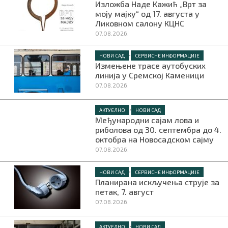
Изложба Наде Кажић „Врт за
моју мајку“ од 17. августа у
Ликовном салону КЦНС
07.08.2026.
•
НОВИ САД
СЕРВИСНЕ ИНФОРМАЦИЈЕ
Измењене трасе аутобуских
линија у Сремској Каменици
07.08.2026.
•
АКТУЕЛНО
НОВИ САД
Међународни сајам лова и
риболова од 30. септембра до 4.
октобра на Новосадском сајму
07.08.2026.
•
НОВИ САД
СЕРВИСНЕ ИНФОРМАЦИЈЕ
Планирана искључења струје за
петак, 7. август
07.08.2026.
•
АКТУЕЛНО
НОВИ САД