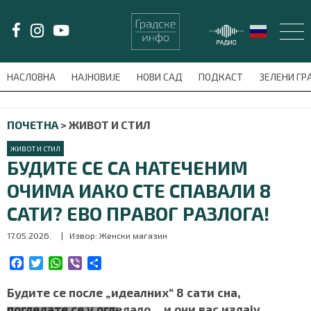
LAT/
ЋИР
НАСЛОВНА
НАЈНОВИЈЕ
НОВИ САД
ПОДКАСТ
ЗЕЛЕНИ Г
avni-meni'); $this_item = current( wp_filter_object_list( $menu_items,
ПОЧЕТНА
>
ЖИВОТ И СТИЛ
НАСЛОВНА
ЖИВОТ И СТИЛ
НАЈНОВИЈЕ
БУДИТЕ СЕ СА НАТЕЧЕНИМ
ОЧИМА ИАКО СТЕ СПАВАЛИ 8
НОВИ САД
САТИ? ЕВО ПРАВОГ РАЗЛОГА!
ПОДКАСТ
17.05.2026.
| Извор: Женски магазин
ЗЕЛЕНИ ГРАД
F
T
W
V
S
a
w
h
i
h
c
i
a
b
a
Будите се после „идеалних“ 8 сати сна,
ВИДЕО
e
t
t
e
r
погледате се у огледало… и очи вас издају.