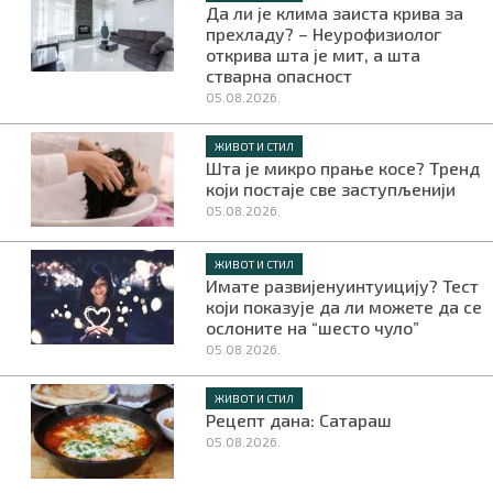
Да ли је клима заиста крива за
прехладу? – Неурофизиолог
открива шта је мит, а шта
стварна опасност
05.08.2026.
ЖИВОТ И СТИЛ
Шта је микро прање косе? Тренд
који постаје све заступљенији
05.08.2026.
ЖИВОТ И СТИЛ
Имате развијенуинтуицију? Тест
који показује да ли можете да се
ослоните на “шесто чуло”
05.08.2026.
ЖИВОТ И СТИЛ
Рецепт дана: Сатараш
05.08.2026.