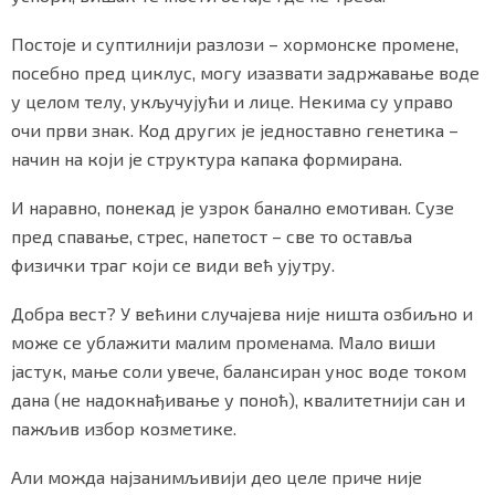
Постоје и суптилнији разлози – хормонске промене,
посебно пред циклус, могу изазвати задржавање воде
у целом телу, укључујући и лице. Некима су управо
очи први знак. Код других је једноставно генетика –
начин на који је структура капака формирана.
И наравно, понекад је узрок банално емотиван. Сузе
пред спавање, стрес, напетост – све то оставља
физички траг који се види већ ујутру.
Добра вест? У већини случајева није ништа озбиљно и
може се ублажити малим променама. Мало виши
јастук, мање соли увече, балансиран унос воде током
дана (не надокнађивање у поноћ), квалитетнији сан и
пажљив избор козметике.
Али можда најзанимљивији део целе приче није