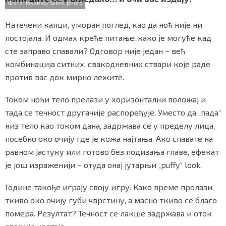
Фото: Pixabay/Skitterphoto
b
t
s
r
e
СПЕЦИЈАЛИ
o
e
A
Натечени капци, уморан поглед, као да ноћ није ни
o
r
p
БЛОГ
k
p
постојала. И одмах креће питање: како је могуће кад
сте заправо спавали? Одговор није један – већ
СРБИЈА
комбинација ситних, свакодневних ствари које раде
против вас док мирно лежите.
СВЕТ
Током ноћи тело прелази у хоризонтални положај и
ЖИВОТ И СТИЛ
тада се течност другачије распоређује. Уместо да „пада“
СПОРТ
низ тело као током дана, задржава се у пределу лица,
посебно око очију где је кожа најтања. Ако спавате на
БИЗНИС
равном јастуку или готово без подизања главе, ефекат
је још израженији – отуда онај јутарњи „puffy“ look.
redakcija@gradskeinfo.rs
Године такође играју своју игру. Како време пролази,
ткиво око очију губи чврстину, а масно ткиво се благо
помера. Резултат? Течност се лакше задржава и оток
ПРАТИТЕ НАС