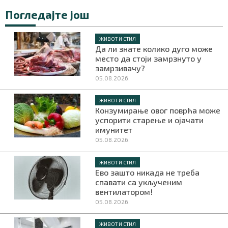
Погледајте још
ЖИВОТ И СТИЛ
Да ли знате колико дуго може
место да стоји замрзнуто у
замрзивачу?
05.08.2026.
ЖИВОТ И СТИЛ
Конзумирање овог поврћа може
успорити старење и ојачати
имунитет
05.08.2026.
ЖИВОТ И СТИЛ
Ево зашто никада не треба
спавати са укљученим
вентилатором!
05.08.2026.
ЖИВОТ И СТИЛ