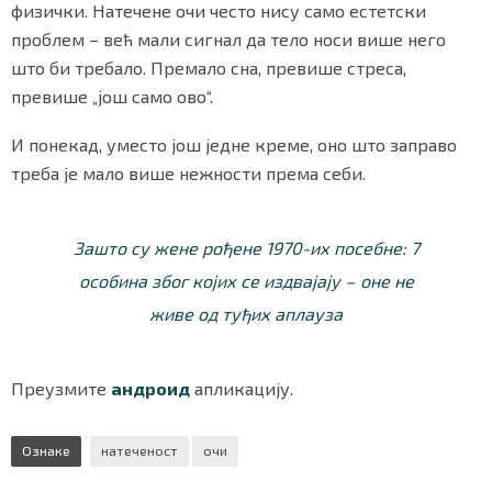
физички. Натечене очи често нису само естетски
проблем – већ мали сигнал да тело носи више него
што би требало. Премало сна, превише стреса,
превише „још само ово“.
И понекад, уместо још једне креме, оно што заправо
треба је мало више нежности према себи.
Зашто су жене рођене 1970-их посебне: 7
особина због којих се издвајају – оне не
живе од туђих аплауза
Преузмите
андроид
апликацију.
Ознаке
натеченост
очи