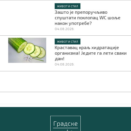
ЖИВОТ И СТИЛ
Зашто је препоручљиво
спуштати поклопац WC шоље
након употребе?
04.08.2026.
ЖИВОТ И СТИЛ
Краставац краљ хидратације
организма! Једите га лети сваки
дан!
04.08.2026.