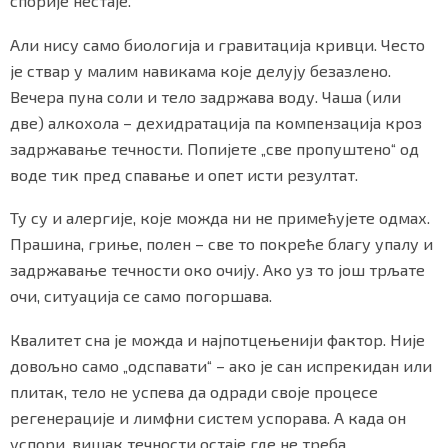
спорије нестаје.
Али нису само биологија и гравитација кривци. Често
је ствар у малим навикама које делују безазлено.
Маркетинг
|
Услови коришћења
|
Политика приват
Вечера пуна соли и тело задржава воду. Чаша (или
две) алкохола – дехидратација па компензација кроз
задржавање течности. Попијете „све пропуштено“ од
ПРЕУЗМИТЕ НАШУ АПЛИКАЦИЈУ
воде тик пред спавање и опет исти резултат.
Ту су и алергије, које можда ни не примећујете одмах.
Прашина, гриње, полен – све то покреће благу упалу и
задржавање течности око очију. Ако уз то још трљате
очи, ситуација се само погоршава.
Квалитет сна је можда и најпотцењенији фактор. Није
довољно само „одспавати“ – ако је сан испрекидан или
плитак, тело не успева да одради своје процесе
регенерације и лимфни систем успорава. А када он
успори, вишак течности остаје где не треба.