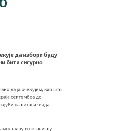
ДО
екује да избори буду
ни бити сигурно
ако да ја очекујем, као што
краја септембра до
арајући на питање када
 самосталну и независну