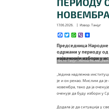
ПЕРИОДУ О
БИЗНИС
НОВЕМБР
redakcija@gradskeinfo.rs
17.06.2026.
| Извор: Танјуг
F
T
W
V
S
ПРАТИТЕ НАС
a
w
h
i
h
c
i
a
b
a
Председница Народне С
e
t
t
e
r
одржани у периоду од 
b
t
s
r
e
најважнији избори у ис
o
e
A
Фото: Танјуг/Милош Миливојевић
o
r
p
Маркетинг
|
Услови коришћења
|
Политика приват
k
p
„Једина надлежна институци
је и он рекао. Мислим да ј
ПРЕУЗМИТЕ НАШУ АПЛИКАЦИЈУ
новембра, тако да ја очекуј
очекује да буду избори у Ср
Додала је да ситуација у с