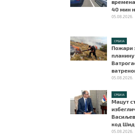
времена 
40 мин н
05.08.2026.
СРБИЈА
Пожари 
планину 
Ватрогас
ватрено
05.08.2026.
СРБИЈА
Мацут ст
избегли
Васиљеви
код Шид
05.08.2026.