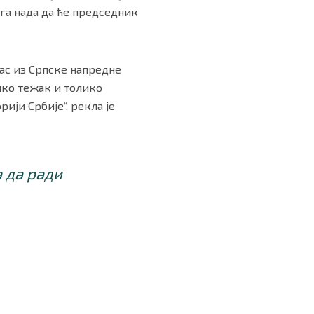
ога нада да ће председник
нас из Српске напредне
лико тежак и толико
ији Србије“, рекла је
 да ради