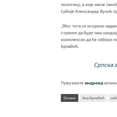
политику, а које желе тако
Србије Александар Вучић пр
„Због тога се искрено нада
странке да буде наш кандид
комплексан да ће избори ко
Брнабић.
Српска 
Преузмите
андроид
аплика
Ознаке
Ана Брнабић
изб