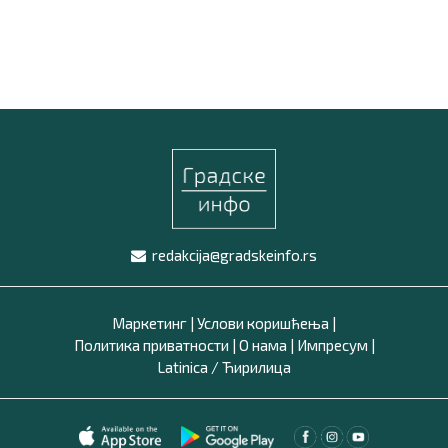
redakcija@gradskeinfo.rs
Маркетинг
|
Услови коришћења
|
Политика приватности
|
О нама
|
Импресум
|
Latinica /
Ћирилица