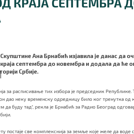
Д КРАЈА СЕПТЕМБРА 
А
купштине Ана Брнабић изјавила је данас да оч
краја септембра до новембра и додала да ће о
торији Србије.
ности
|
О нама
ја за расписивање тих избора је председник Републике. Т
е он дао неку временску одредницу било ког тренутка од 
ем да буду тад“, рекла је Брнабић за Радио Београд одгов
бији.
вету постаје све комплекснија за земље које желе да воде