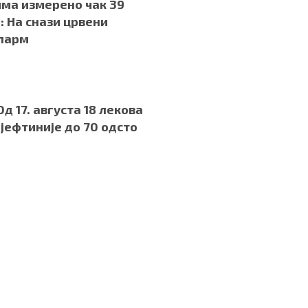
ма измерено чак 39
: На снази црвени
ларм
д 17. августа 18 лекова
 јефтиније до 70 одсто