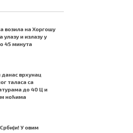
а возила на Хоргошу
а улазу и излазу у
о 45 минута
.
и данас врхунац
ог таласа са
турама до 40 Ц и
им ноћима
.
 Србији! У овим