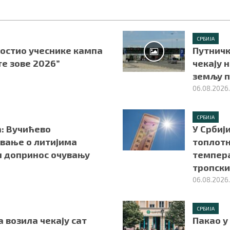
СРБИЈА
гостио учеснике кампа
Путничк
те зове 2026”
чекају н
земљу п
06.08.2026
СРБИЈА
а: Вучићево
У Србиј
вање о литијима
топлотн
н допринос очувању
темпера
тропск
06.08.2026
СРБИЈА
 возила чекају сат
Пакао у