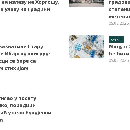
на излазу на Хоргошу,
градови
а улазу на Градини
степени
метеоа
05.08.2026.
СРБИЈА
захватили Стару
Мацут: О
и Ибарску клисуру:
ће бити
ци се боре са
05.08.2026.
м стихијом
игао у посету
чкој породици
ћ у село Кукујевци
а