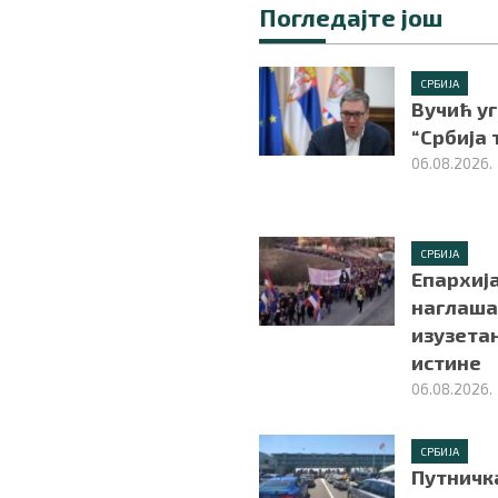
Погледајте још
СРБИЈА
Вучић у
“Србија 
06.08.2026.
СРБИЈА
Епархиј
наглаша
изузета
истине
06.08.2026.
СРБИЈА
Путничка