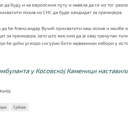
ђе да буду и на европском путу и навела да се из тог разл
ихватити позив из СНС да буде кандидат за премијера.
м да ће Александар Вучић прихватити наш позив и молбе 
ат за премијера, зато што мислим да је овај тренутак то
ји ће доћи ускоро сигурно бити најважнији избори у истор
амбуланта у Косовској Каменици наставила
цију.
ори
Србија