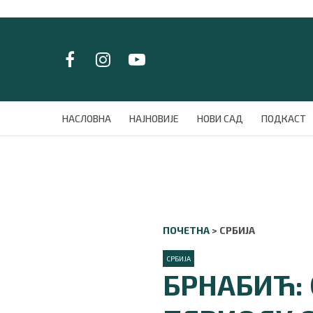
LAT/
ЋИР
НАСЛОВНА
НАСЛОВНА
НАЈНОВИЈЕ
НОВИ САД
ПОДКАСТ
НАЈНОВИЈЕ
НОВИ САД
ПОДКАСТ
ЗЕЛЕНИ ГРАД
ВИДЕО
СПЕЦИЈАЛИ
ПОЧЕТНА
>
СРБИЈА
БЛОГ
СРБИЈА
СРБИЈА
БРНАБИЋ: 
СВЕТ
ЖИВОТ И СТИЛ
СПОРТ