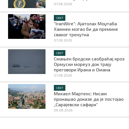
07.08.2026.
СВЕТ
“IranWire”: Ајатолах Моџтаба
Хамнеи могао би да премине
сваког тренутка
07.08.2026.
СВЕТ
Смањен бродски саобраћај кроз
Ормуски мореуз док трају
преговори Ирана и Омана
07.08.2026.
СВЕТ
Михаел Мартенс: Нисам
пронашао доказе да је постојао
„Сарајевски сафари“
06.08.2026.