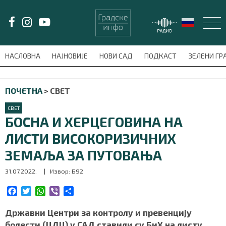
LAT/
ЋИР
НАСЛОВНА
НАЈНОВИЈЕ
НОВИ САД
ПОДКАСТ
ЗЕЛЕНИ Г
avni-meni'); $this_item = current( wp_filter_object_list( $menu_items,
ПОЧЕТНА
>
СВЕТ
НАСЛОВНА
СВЕТ
НАЈНОВИЈЕ
БОСНА И ХЕРЦЕГОВИНА НА
ЛИСТИ ВИСОКОРИЗИЧНИХ
НОВИ САД
ЗЕМАЉА ЗА ПУТОВАЊА
ПОДКАСТ
31.07.2022.
| Извор: Б92
ЗЕЛЕНИ ГРАД
F
T
W
V
S
a
w
h
i
h
c
i
a
b
a
Државни Центри за контролу и превенцију
ВИДЕО
e
t
t
e
r
болести (ЦДЦ) у САД ставили су БиХ на листу