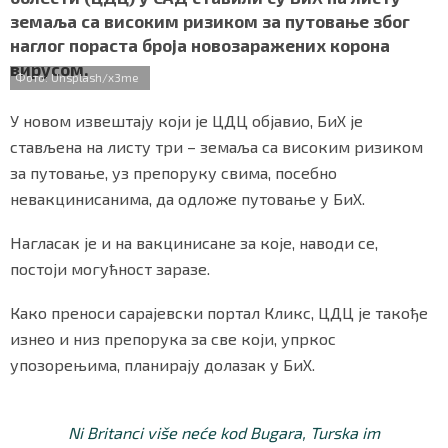
b
t
s
r
e
СПЕЦИЈАЛИ
земаља са високим ризиком за путовање због
o
e
A
наглог пораста броја новозаражених корона
o
r
p
БЛОГ
вирусом.
k
p
Фото: Unsplash/x3me
СРБИЈА
У новом извештају који је ЦДЦ објавио, БиХ је
стављена на листу три – земаља са високим ризиком
СВЕТ
за путовање, уз препоруку свима, посебно
невакцинисанима, да одложе путовање у БиХ.
ЖИВОТ И СТИЛ
Нагласак је и на вакцинисане за које, наводи се,
СПОРТ
постоји могућност заразе.
БИЗНИС
Како преноси сарајевски портал Кликс, ЦДЦ је такође
изнео и низ препорука за све који, упркос
redakcija@gradskeinfo.rs
упозорењима, планирају долазак у БиХ.
ПРАТИТЕ НАС
Ni Britanci više neće kod Bugara, Turska im