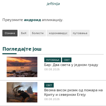
jeftinija
Преузмите
андроид
апликацију.
Маркетинг
|
Услови коришћења
|
Политика приват
Ознаке
БиХ
болести
коронавирус
путовања
ПРЕУЗМИТЕ НАШУ АПЛИКАЦИЈУ
Погледајте још
•
ПУТОВАЊА
СВЕТ
Бар: Два света у једном граду
08.08.2026.
СВЕТ
Веома висок ризик од пожара на
Криту и северном Егеју
08.08.2026.