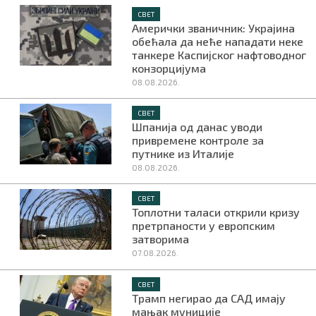
СВЕТ
Амерички званичник: Украјина
обећала да неће нападати неке
танкере Каспијског нафтоводног
конзорцијума
08.08.2026.
СВЕТ
Шпанија од данас уводи
привремене контроле за
путнике из Италије
08.08.2026.
СВЕТ
Топлотни таласи открили кризу
претрпаности у европским
затворима
07.08.2026.
СВЕТ
Трамп негирао да САД имају
мањак муниције