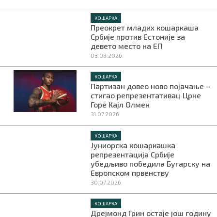
КОШАРКА
Преокрет младих кошаркаша
Србије против Естоније за
девето место на ЕП
03.08.2026.
КОШАРКА
Партизан довео ново појачање –
стигао репрезентативац Црне
Горе Кајл Олмен
31.07.2026.
КОШАРКА
Јуниорска кошаркашка
репрезентација Србије
убедљиво победила Бугарску на
Европском првенству
30.07.2026.
КОШАРКА
Дрејмонд Грин остаје још годину