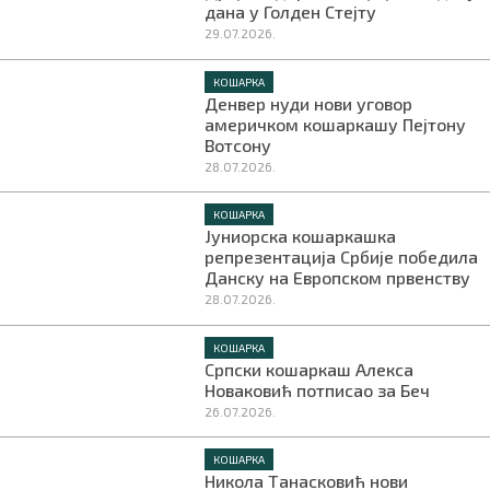
дана у Голден Стејту
29.07.2026.
КОШАРКА
Денвер нуди нови уговор
америчком кошаркашу Пејтону
Вотсону
28.07.2026.
КОШАРКА
Јуниорска кошаркашка
репрезентација Србије победила
Данску на Европском првенству
28.07.2026.
КОШАРКА
Српски кошаркаш Алекса
Новаковић потписао за Беч
26.07.2026.
КОШАРКА
Никола Танасковић нови