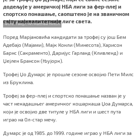
b
t
s
r
e
СПЕЦИЈАЛИ
додељује у америчкој НБА лиги за фер-плеј и
o
e
A
спортско понашање, саопштено је на званичном
o
r
p
БЛОГ
сајту најквалитетније лиге света.
k
p
Фото: Танјуг/AP/Matthew Hinton
СРБИЈА
Поред Марјановића кандидати за трофеј су још Бем
Адебајо (Мајами), Мајк Конли (Минесота), Харисон
СВЕТ
Барнс (Сакраменто), Даријус Гарланд (Кливленд) и
Џејлен Брансон (Њујорк).
ЖИВОТ И СТИЛ
Трофеј Џо Думарс је прошле сезоне освојио Пети Милс
СПОРТ
из Бруклина.
БИЗНИС
Трофеј за фер-плеј и спортско понашање назван је у
част некадашњег америчког кошаркаша Џоа Думарса,
redakcija@gradskeinfo.rs
који је освојио две титуле у НБА лиги и шест пута
играо на Ол-стар мечу.
ПРАТИТЕ НАС
Думарс је од 1985. до 1999. године играо у НБА лиги за