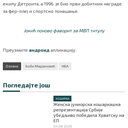
екипу Детроита, а 1996. је био први добитник награде
за фер-плеј и спортско понашање.
Маркетинг
|
Услови коришћења
|
Политика приват
Јокић поново фаворит за МВП титулу
ПРЕУЗМИТЕ НАШУ АПЛИКАЦИЈУ
Преузмите
андроид
апликацију.
Ознаке
Боби Марјановић
НБА
Погледајте још
КОШАРКА
Женска јуниорска кошаркашка
репрезентација Србије
убедљиво победила Хрватску на
ЕП
04.08.2026.