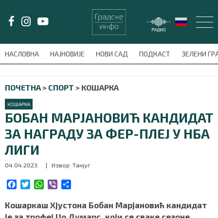
LAT/
ЋИР
НАСЛОВНА
НАЈНОВИЈЕ
НОВИ САД
ПОДКАСТ
ЗЕЛЕНИ Г
avni-meni'); $this_item = current( wp_filter_object_list( $menu_items,
ПОЧЕТНА
>
СПОРТ
>
КОШАРКА
НАСЛОВНА
КОШАРКА
НАЈНОВИЈЕ
БОБАН МАРЈАНОВИЋ КАНДИДАТ
ЗА НАГРАДУ ЗА ФЕР-ПЛЕЈ У НБА
НОВИ САД
ЛИГИ
ПОДКАСТ
04.04.2023.
| Извор: Танјуг
ЗЕЛЕНИ ГРАД
F
T
W
V
S
a
w
h
i
h
c
i
a
b
a
Кошаркаш Хјустона Бобан Марјановић кандидат
ВИДЕО
e
t
t
e
r
је за трофеј Џо Думарс, који се сваке сезоне