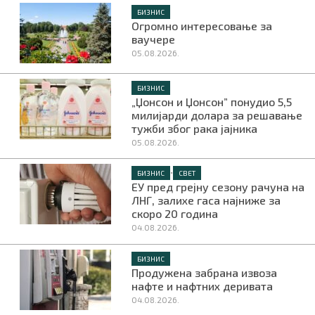
БИЗНИС
Огромно интересовање за
ваучере
05.08.2026.
БИЗНИС
„Џонсон и Џонсон” понудио 5,5
милијарди долара за решавање
тужби због рака јајника
05.08.2026.
•
БИЗНИС
СВЕТ
ЕУ пред грејну сезону рачуна на
ЛНГ, залихе гаса најниже за
скоро 20 година
04.08.2026.
БИЗНИС
Продужена забрана извоза
нафте и нафтних деривата
04.08.2026.