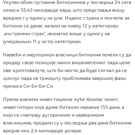
k
p
Укупан обим трговине биткоинима у последња 24 сата
СПЕЦИЈАЛИ
износи 55,43 милијарде евра, што представља вишу
вредност у односу на јуче. Индекс страха и похлепе за
БЛОГ
биткоин се данас налази на нивоу 12 у категорији
СРБИЈА
„екстремни страх”, незнатно више у односу на
јучерашњих 11 у истој категорији.
СВЕТ
Највећи и најупорнији власници биткоина почели су да
ЖИВОТ И СТИЛ
продају своје позиције након вишемесечног пада цене
ове криптовалуте, што би могло да буде сигнал да се
СПОРТ
циклус пада на тржишту приближава завршној фази,
преноси Си-Ен-Би-Си.
БИЗНИС
Према анализи инвестиционе куће Компас поинт,
инвеститори који држе биткоин најмање 155 дана, а
redakcija@gradskeinfo.rs
који се сматрају дугорочним и највернијим
власницима, продали су у последња два дана биткоине
ПРАТИТЕ НАС
вредне око 2,4 милијарде долара.