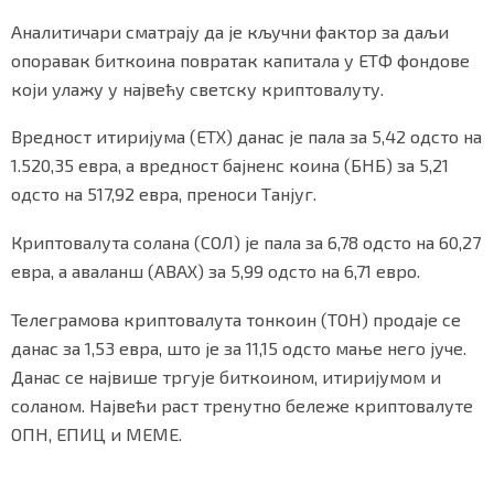
Аналитичари сматрају да је кључни фактор за даљи
опоравак биткоина повратак капитала у ЕТФ фондове
који улажу у највећу светску криптовалуту.
Маркетинг
|
Услови коришћења
|
Политика приват
Вредност итиријума (ЕТХ) данас је пала за 5,42 одсто на
1.520,35 евра, а вредност бајненс коина (БНБ) за 5,21
ПРЕУЗМИТЕ НАШУ АПЛИКАЦИЈУ
одсто на 517,92 евра, преноси Танјуг.
Криптовалута солана (СОЛ) је пала за 6,78 одсто на 60,27
евра, а аваланш (АВАX) за 5,99 одсто на 6,71 евро.
Телеграмова криптовалута тонкоин (ТОН) продаје се
данас за 1,53 евра, што је за 11,15 одсто мање него јуче.
Данас се највише тргује биткоином, итиријумом и
соланом. Највећи раст тренутно бележе криптовалуте
ОПН, ЕПИЦ и МЕМЕ.