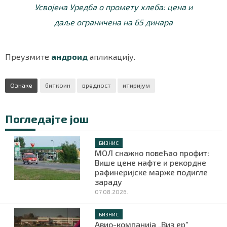
Усвојена Уредба о промету хлеба: цена и
даље ограничена на 65 динара
Преузмите
андроид
апликацију.
Ознаке
биткоин
вредност
итиријум
Погледајте још
БИЗНИС
МОЛ снажно повећао профит:
Више цене нафте и рекордне
рафинеријске марже подигле
зараду
07.08.2026.
БИЗНИС
Авио-компанија „Виз ер”