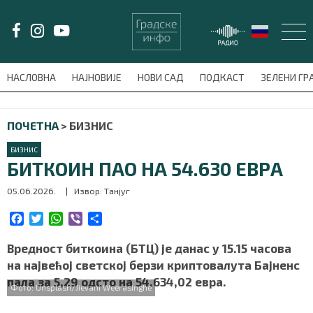
LAT/
ЋИР
НАСЛОВНА
НАЈНОВИЈЕ
НОВИ САД
ПОДКАСТ
ЗЕЛЕНИ Г
avni-meni'); $this_item = current( wp_filter_object_list( $menu_items,
ПОЧЕТНА
>
БИЗНИС
НАСЛОВНА
БИЗНИС
НАЈНОВИЈЕ
БИТКОИН ПАО НА 54.630 ЕВРА
05.06.2026.
| Извор: Танјуг
НОВИ САД
F
T
W
V
S
ПОДКАСТ
a
w
h
i
h
c
i
a
b
a
Вредност биткоина (БТЦ) је данас у 15.15 часова
e
t
t
e
r
ЗЕЛЕНИ ГРАД
на највећој светској берзи криптовалута Бајненс
b
t
s
r
e
пала за 5,29 одсто на 54.634,02 евра.
o
e
A
Фото: Unsplash/Jievani Weerasinghe
ВИДЕО
o
r
p