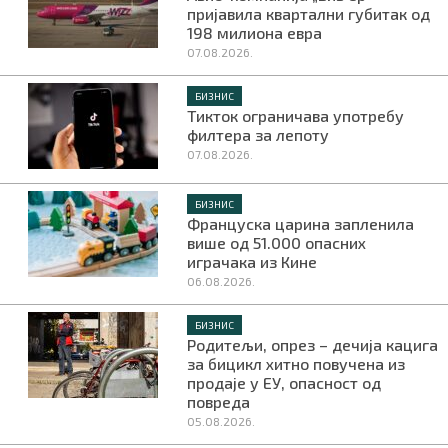
пријавила квартални губитак од
198 милиона евра
07.08.2026.
БИЗНИС
Тикток ограничава употребу
филтера за лепоту
07.08.2026.
БИЗНИС
Француска царина запленила
више од 51.000 опасних
играчака из Кине
06.08.2026.
БИЗНИС
Родитељи, опрез – дечија кацига
за бицикл хитно повучена из
продаје у ЕУ, опасност од
повреда
05.08.2026.