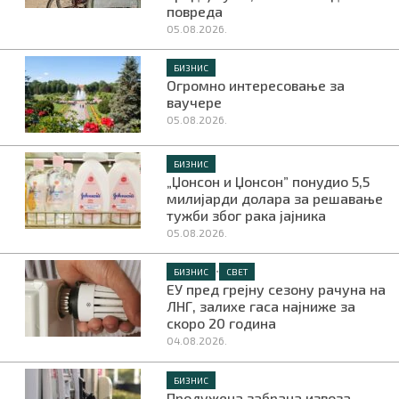
повреда
05.08.2026.
БИЗНИС
Огромно интересовање за
ваучере
05.08.2026.
БИЗНИС
„Џонсон и Џонсон” понудио 5,5
милијарди долара за решавање
тужби због рака јајника
05.08.2026.
•
БИЗНИС
СВЕТ
ЕУ пред грејну сезону рачуна на
ЛНГ, залихе гаса најниже за
скоро 20 година
04.08.2026.
БИЗНИС
Продужена забрана извоза