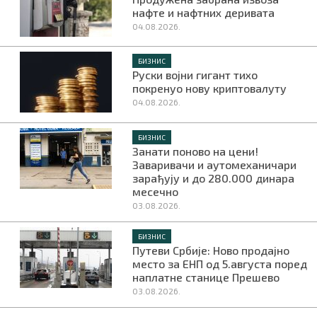
нафте и нафтних деривата
04.08.2026.
БИЗНИС
Руски војни гигант тихо
покренуо нову криптовалуту
04.08.2026.
БИЗНИС
Занати поново на цени!
Заваривачи и аутомеханичари
зарађују и до 280.000 динара
месечно
03.08.2026.
БИЗНИС
Путеви Србије: Ново продајно
место за ЕНП од 5.августа поред
наплатне станице Прешево
03.08.2026.