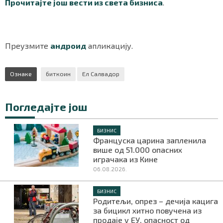
Прочитајте још вести из света бизниса
.
Преузмите
андроид
апликацију.
Ознаке
биткоин
Ел Салвадор
Погледајте још
БИЗНИС
Француска царина запленила
више од 51.000 опасних
играчака из Кине
06.08.2026.
БИЗНИС
Родитељи, опрез – дечија кацига
за бицикл хитно повучена из
продаје у ЕУ, опасност од