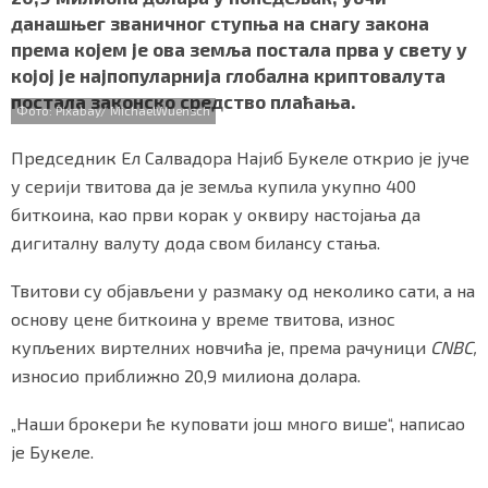
b
t
s
r
e
СПЕЦИЈАЛИ
данашњег званичног ступња на снагу закона
o
e
A
према којем је ова земља постала прва у свету у
o
r
p
БЛОГ
којој је најпопуларнија глобална криптовалута
k
p
постала законско средство плаћања.
Фото: Pixabay/ MichaelWuensch
СРБИЈА
Председник Ел Салвадора Најиб Букеле открио је јуче
СВЕТ
у серији твитова да је земља купила укупно 400
биткоина, као први корак у оквиру настојања да
ЖИВОТ И СТИЛ
дигиталну валуту дода свом билансу стања.
СПОРТ
Твитови су објављени у размаку од неколико сати, а на
БИЗНИС
основу цене биткоина у време твитова, износ
купљених виртелних новчића је, према рачуници
CNBC,
износио приближно 20,9 милиона долара.
redakcija@gradskeinfo.rs
„Наши брокери ће куповати још много више“, написао
је Букеле.
ПРАТИТЕ НАС