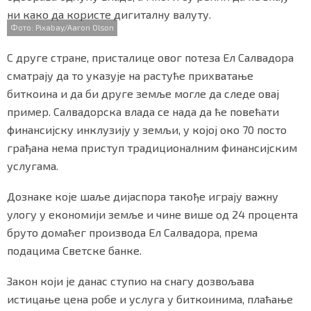
ни како да користе дигиталну валуту.
Фото: Pixabay/Aaron Olson
С друге стране, присталице овог потеза Ел Салвадора
сматрају да то указује на растуће прихватање
биткоина и да би друге земље могле да следе овај
пример. Салвадорска влада се нада да ће повећати
финансијску инклузију у земљи, у којој око 70 посто
грађана нема приступ традиционалним финансијским
услугама.
Дознаке које шаље дијаспора такође играју важну
улогу у економији земље и чине више од 24 процента
бруто домаћег производа Ел Салвадора, према
подацима Светске банке.
Закон који је данас ступио на снагу дозвољава
истицање цена робе и услуга у биткоинима, плаћање