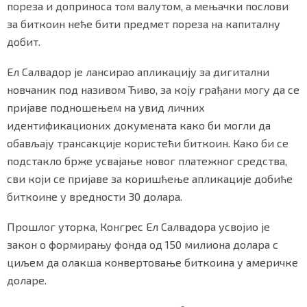
пореза и доприноса том валутом, а мењачки послови
за биткоин неће бити предмет пореза на капиталну
добит.
Ел Салвадор је лансирао апликацију за дигитални
новчаник под називом Ћиво, за коју грађани могу да се
пријаве подношењем на увид личних
идентификационих докумената како би могли да
обављају трансакције користећи биткоин. Како би се
подстакло брже усвајање новог платежног средства,
сви који се пријаве за коришћење апликације добиће
биткоине у вредности 30 долара.
Прошлог уторка, Конгрес Ел Салвадора усвојио је
закон о формирању фонда од 150 милиона долара с
циљем да олакша конвертовање биткоина у америчке
доларе.