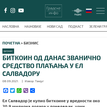
LAT/
ЋИР
НАСЛОВНА
НАЈНОВИЈЕ
НОВИ САД
ПОДКАСТ
ЗЕЛЕНИ Г
avni-meni'); $this_item = current( wp_filter_object_list( $menu_items,
ПОЧЕТНА
>
БИЗНИС
НАСЛОВНА
БИЗНИС
НАЈНОВИЈЕ
БИТКОИН ОД ДАНАС ЗВАНИЧНО
СРЕДСТВО ПЛАЋАЊА У ЕЛ
НОВИ САД
САЛВАДОРУ
ПОДКАСТ
08.09.2021.
| Извор: Танјуг
ЗЕЛЕНИ ГРАД
F
T
W
V
S
a
w
h
i
h
c
i
a
b
a
Ел Салвадор је купио биткоине у вредности око
ВИДЕО
e
t
t
e
r
20,9 милиона долара у понедељак, уочи