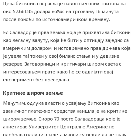
Цена биткоина порасла је након његових твитова на
око 52.681,85 долара ноћас на трговању 16 минута
после поноћи по источноамеричком времену.
Маркетинг
|
Услови коришћења
|
Политика приват
Ел Салвадор је прва земља која је прихватила биткоин
као легалну валуту, која ће бити у оптицају заједно са
ПРЕУЗМИТЕ НАШУ АПЛИКАЦИЈУ
америчким доларом, и истовремено прва држава која
је увела тај токен у свој биланс стања и у девизне
резерве. Заговорници и критичари широм света с
интересовањем прате како ће се одвијати овај
експеримент без преседана.
Kритике широм земље
Међутим, одлука власти о усвајању биткоина као
званичног платежног средства наишла је на критике
широм земље. Скоро 70 посто Салвадораца које је
анкетирао Универзитет Централне Америке не
одобрава одлуку владе, а многи су рекли да не знају