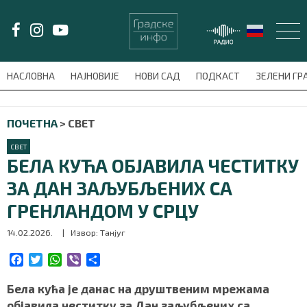
LAT/
ЋИР
НАСЛОВНА
НАЈНОВИЈЕ
НОВИ САД
ПОДКАСТ
ЗЕЛЕНИ Г
avni-meni'); $this_item = current( wp_filter_object_list( $menu_items,
ПОЧЕТНА
>
СВЕТ
НАСЛОВНА
СВЕТ
НАЈНОВИЈЕ
БЕЛА КУЋА ОБЈАВИЛА ЧЕСТИТКУ
ЗА ДАН ЗАЉУБЉЕНИХ СА
НОВИ САД
ГРЕНЛАНДОМ У СРЦУ
ПОДКАСТ
14.02.2026.
| Извор: Танјуг
ЗЕЛЕНИ ГРАД
F
T
W
V
S
a
w
h
i
h
c
i
a
b
a
Бела кућа је данас на друштвеним мрежама
ВИДЕО
e
t
t
e
r
објавила честитку за Дан заљубљених са