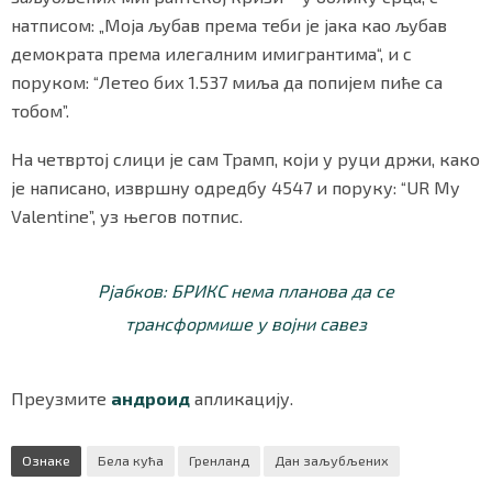
натписом: „Моја љубав према теби је јака као љубав
демократа према илегалним имигрантима“, и с
поруком: “Летео бих 1.537 миља да попијем пиће са
Маркетинг
|
Услови коришћења
|
Политика приват
тобом”.
На четвртој слици је сам Трамп, који у руци држи, како
ПРЕУЗМИТЕ НАШУ АПЛИКАЦИЈУ
је написано, извршну одредбу 4547 и поруку: “UR My
Valentine”, уз његов потпис.
Рјабков: БРИКС нема планова да се
трансформише у војни савез
Преузмите
андроид
апликацију.
Ознаке
Бела кућа
Гренланд
Дан заљубљених