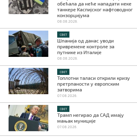
обећала да неће нападати неке
танкере Каспијског нафтоводног
конзорцијума
08.08.2026.
СВЕТ
Шпанија од данас уводи
привремене контроле за
путнике из Италије
08.08.2026.
СВЕТ
Топлотни таласи открили кризу
претрпаности у европским
затворима
07.08.2026.
СВЕТ
Трамп негирао да САД имају
мањак муниције
07.08.2026.