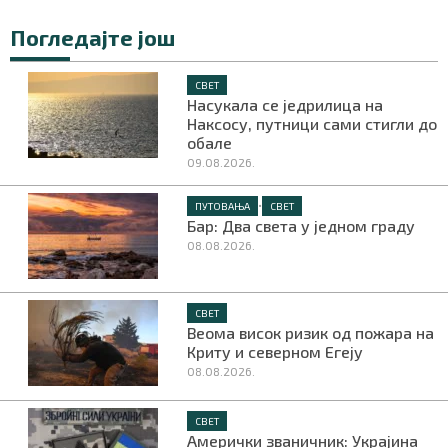
Погледајте још
СВЕТ
Насукала се једрилица на
Наксосу, путници сами стигли до
обале
09.08.2026.
•
ПУТОВАЊА
СВЕТ
Бар: Два света у једном граду
08.08.2026.
СВЕТ
Веома висок ризик од пожара на
Криту и северном Егеју
08.08.2026.
СВЕТ
Амерички званичник: Украјина