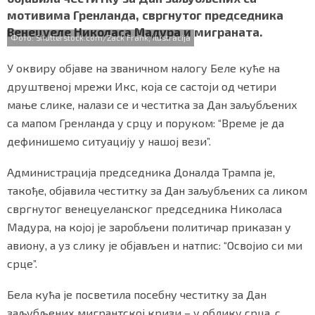
b
t
s
r
e
СПЕЦИЈАЛИ
мотивима Гренланда, свргнутог председника
o
e
A
Венецуеле Николаса Мадура и миграната.
o
r
p
Фото: Shutterstock.com/Zack Frank, ilustracija
БЛОГ
k
p
У оквиру објаве на званичном налогу Беле куће на
СРБИЈА
друштвеној мрежи Икс, која се састоји од четири
мање слике, налази се и честитка за Дан заљубљених
СВЕТ
са мапом Гренланда у срцу и поруком: “Време је да
ЖИВОТ И СТИЛ
дефинишемо ситуацију у нашој вези”.
СПОРТ
Администрација председника Доналда Трампа је,
такође, објавила честитку за Дан заљубљених са ликом
БИЗНИС
свргнутог венецуеланског председника Николаса
Мадура, на којој је заробљени политичар приказан у
авиону, а уз слику је објављен и натпис: “Освојио си ми
redakcija@gradskeinfo.rs
срце”.
Бела кућа је посветила посебну честитку за Дан
ПРАТИТЕ НАС
заљубљених мигрантској кризи – у облику срца, с