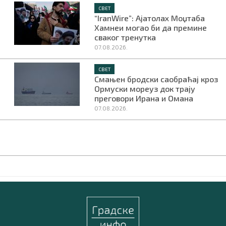
СВЕТ
“IranWire”: Ајатолах Моџтаба
Хамнеи могао би да премине
сваког тренутка
07.08.2026.
СВЕТ
Смањен бродски саобраћај кроз
Ормуски мореуз док трају
преговори Ирана и Омана
07.08.2026.