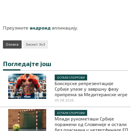
Маркетинг
|
Услови коришћења
|
Политика приват
Преузмите
андроид
апликацију.
Ознаке
баскет 3x3
ПРЕУЗМИТЕ НАШУ АПЛИКАЦИЈУ
Погледајте још
ОСТАЛИ СПОРТОВИ
Боксерске репрезентације
Србије улазе у завршну фазу
припрема за Медитеранске игре
05.08.2026.
ОСТАЛИ СПОРТОВИ
Млади рукометаши Србије
поражени од Словеније и остали
без пласмана у четвртфинале ЕП