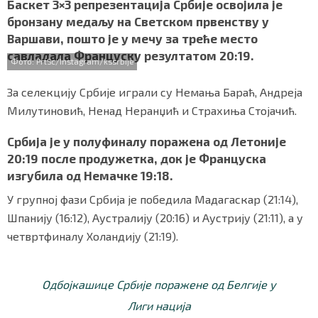
c
i
a
b
a
Баскет 3×3 репрезентација Србије освојила је
СПЕЦИЈАЛИ
e
t
t
e
r
бронзану медаљу на Светском првенству у
b
t
s
r
e
Варшави, пошто је у мечу за треће место
o
e
A
БЛОГ
савладала Француску резултатом 20:19.
o
r
p
Фото: PrtSc/Instagram/kssrbije
k
p
СРБИЈА
За селекцију Србије играли су Немања Бараћ, Андреја
СВЕТ
Милутиновић, Ненад Неранџић и Страхиња Стојачић.
Србија је у полуфиналу поражена од Летоније
ЖИВОТ И СТИЛ
20:19 после продужетка, док је Француска
СПОРТ
изгубила од Немачке 19:18.
У групној фази Србија је победила Мадагаскар (21:14),
БИЗНИС
Шпанију (16:12), Аустралију (20:16) и Аустрију (21:11), а у
четвртфиналу Холандију (21:19).
redakcija@gradskeinfo.rs
Одбојкашице Србије поражене од Белгије у
ПРАТИТЕ НАС
Лиги нација