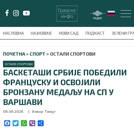
LAT/
ЋИР
НАСЛОВНА
НАЈНОВИЈЕ
НОВИ САД
ПОДКАСТ
ЗЕЛЕНИ Г
avni-meni'); $this_item = current( wp_filter_object_list( $menu_items,
ПОЧЕТНА
>
СПОРТ
>
ОСТАЛИ СПОРТОВИ
НАСЛОВНА
ОСТАЛИ СПОРТОВИ
НАЈНОВИЈЕ
БАСКЕТАШИ СРБИЈЕ ПОБЕДИЛИ
ФРАНЦУСКУ И ОСВОЈИЛИ
НОВИ САД
БРОНЗАНУ МЕДАЉУ НА СП У
ПОДКАСТ
ВАРШАВИ
08.06.2026.
| Извор: Танјуг
ЗЕЛЕНИ ГРАД
F
T
W
V
S
ВИДЕО
a
w
h
i
h