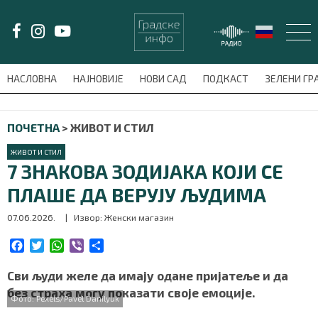
LAT/
ЋИР
НАСЛОВНА
НАЈНОВИЈЕ
НОВИ САД
ПОДКАСТ
ЗЕЛЕНИ Г
avni-meni'); $this_item = current( wp_filter_object_list( $menu_items,
ПОЧЕТНА
>
ЖИВОТ И СТИЛ
НАСЛОВНА
ЖИВОТ И СТИЛ
НАЈНОВИЈЕ
7 ЗНАКОВА ЗОДИЈАКА КОЈИ СЕ
ПЛАШЕ ДА ВЕРУЈУ ЉУДИМА
НОВИ САД
07.06.2026.
| Извор: Женски магазин
ПОДКАСТ
F
T
W
V
S
a
w
h
i
h
ЗЕЛЕНИ ГРАД
c
i
a
b
a
Сви људи желе да имају одане пријатеље и да
e
t
t
e
r
без страха могу показати своје емоције.
ВИДЕО
Фото: Pexels/Pavel Danilyuk
b
t
s
r
e
o
e
A