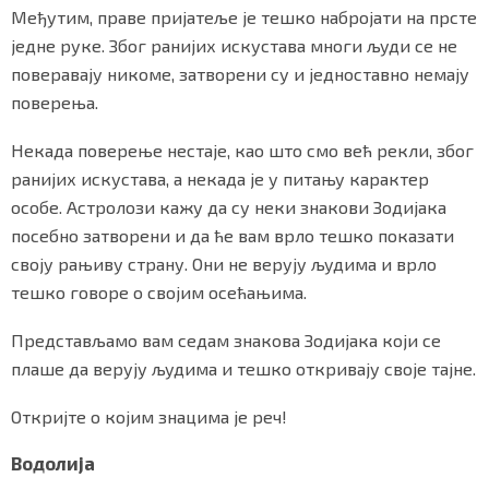
Међутим, праве пријатеље је тешко набројати на прсте
o
r
p
СПЕЦИЈАЛИ
k
p
једне руке. Због ранијих искустава многи људи се не
БЛОГ
поверавају никоме, затворени су и једноставно немају
поверења.
СРБИЈА
Некада поверење нестаје, као што смо већ рекли, због
СВЕТ
ранијих искустава, а некада је у питању карактер
особе. Астролози кажу да су неки знакови Зодијака
ЖИВОТ И СТИЛ
посебно затворени и да ће вам врло тешко показати
своју рањиву страну. Они не верују људима и врло
СПОРТ
тешко говоре о својим осећањима.
БИЗНИС
Представљамо вам седам знакова Зодијака који се
плаше да верују људима и тешко откривају своје тајне.
redakcija@gradskeinfo.rs
Откријте о којим знацима је реч!
Водолија
ПРАТИТЕ НАС