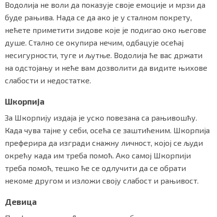
Водолија не воли да показује своје емоције и мрзи да
буде рањива. Нада се да ако је у сталном покрету,
нећете приметити зидове које је подигао око његове
Маркетинг
|
Услови коришћења
|
Политика приват
душе. Стално се окупира нечим, одбацује осећај
несигурности, туге и љутње. Водолија ће вас држати
на одстојању и неће вам дозволити да видите њихове
ПРЕУЗМИТЕ НАШУ АПЛИКАЦИЈУ
слабости и недостатке.
Шкорпија
За Шкорпију издаја је уско повезана са рањивошћу.
Када чува тајне у себи, осећа се заштићеним. Шкорпија
преферира да изгради снажну личност, којој се људи
окрећу када им треба помоћ. Ако самој Шкорпији
треба помоћ, тешко ће се одлучити да се обрати
некоме другом и изложи своју слабост и рањивост.
Девица