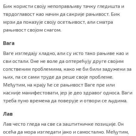
Бик користи своју непоправљиву тачку гледишта и
тврдоглавост као начин да сакрије рањивост. Бик
мрзи да показује своју осетљивост, али сматра
рањивост својом снагом.
Вага
Ваге изгледају хладно, али су исто тако рањиве као и
сви остали. Оне не воле да оптерећују друге својим
сопственим проблемима, како не би били задужени за
њих, па се сами труде да реше своје проблеме.
Међутим, на крају ће се рањивост Ваге пре или
касније манифестовати, јер је део здравог односа. Ваги
треба пуно времена да поверује и отвори се људима.
Лав
Лав често гледа на све са заштитничке позиције. Он
осећа да мора изгледати јако и самостално. Међутим,