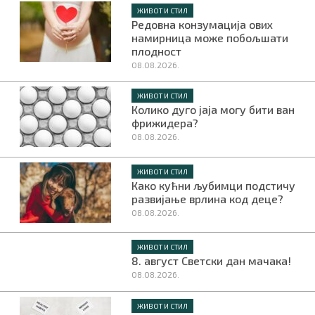
ЖИВОТ И СТИЛ
Редовна конзумација ових
намирница може побољшати
плодност
08.08.2026.
ЖИВОТ И СТИЛ
Колико дуго јаја могу бити ван
фрижидера?
08.08.2026.
ЖИВОТ И СТИЛ
Како кућни љубимци подстичу
развијање врлина код деце?
08.08.2026.
ЖИВОТ И СТИЛ
8. август Светски дан мачака!
08.08.2026.
ЖИВОТ И СТИЛ