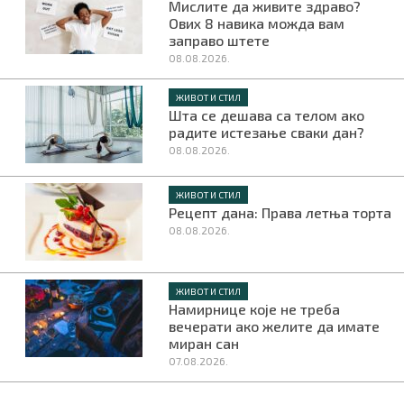
Мислите да живите здраво?
Ових 8 навика можда вам
заправо штете
08.08.2026.
ЖИВОТ И СТИЛ
Шта се дешава са телом ако
радите истезање сваки дан?
08.08.2026.
ЖИВОТ И СТИЛ
Рецепт дана: Права летња торта
08.08.2026.
ЖИВОТ И СТИЛ
Намирнице које не треба
вечерати ако желите да имате
миран сан
07.08.2026.