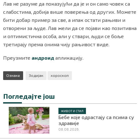
Лав не разуме да показујући да је и он само човек са
слабостима, добија више поверења од других. Можете
бити добар пример за све, а ипак остати рањиви и
отворени за људе. Лав жели да се појави као позитивна
и оптимистична особа, али у ствари, људи се боље
третирају према онима чију рањивост виде.
Преузмите
андроид
апликацију.
Ознаке
Зодијак
хороскоп
Погледајте још
ЖИВОТ И СТИЛ
Бебе које одрастају са псима су
здравије
08.08.2026.