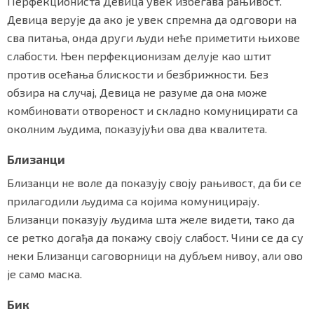
Перфекциониста Девица увек избегава рањивост.
Девица верује да ако је увек спремна да одговори на
сва питања, онда други људи неће приметити њихове
слабости. Њен перфекционизам делује као штит
против осећања блискости и безбрижности. Без
обзира на случај, Девица не разуме да она може
комбиновати отвореност и складно комуницирати са
околним људима, показујући ова два квалитета.
Близанци
Близанци не воле да показују своју рањивост, да би се
прилагодили људима са којима комуницирају.
Близанци показују људима шта желе видети, тако да
се ретко догађа да покажу своју слабост. Чини се да су
неки Близанци саговорници на дубљем нивоу, али ово
је само маска.
Бик