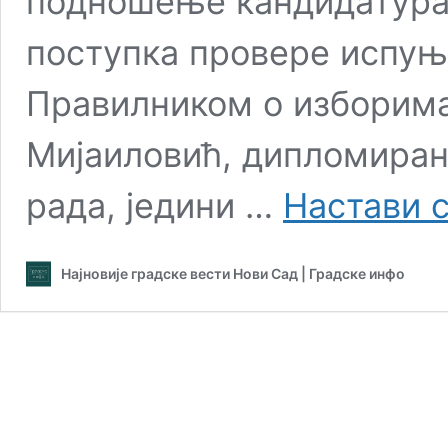
подношење кандидатура 
поступка провере испуњ
Правилником о изборима,
Мијаиловић, дипломиран
рада, једини …
Настави 
Најновије градске вести Нови Сад | Градске инфо