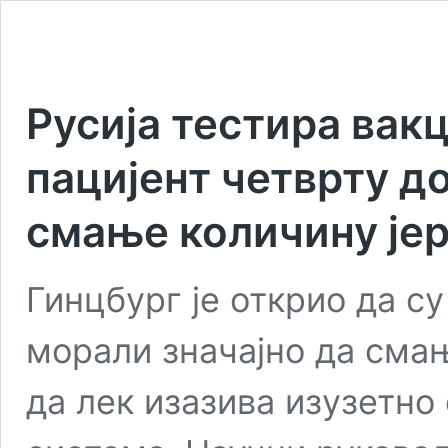
Русија тестира вак
пацијент четврту д
смање количину јер
Гинцбург је открио да с
морали значајно да смањ
да лек изазива изузетно