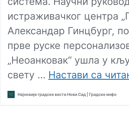
система. Научни руково
истраживачког центра „Г
Александар Гинцбург, по
прве руске персонализо
„Неоанковак“ ушла у кљу
свету …
Настави са чит
Најновије градске вести Нови Сад | Градске инфо