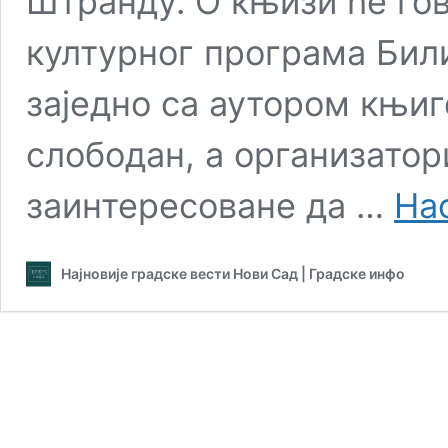
Штранду. О књизи ће го
културног програма Бил
заједно са аутором књиге
слободан, а организатор
заинтересоване да …
На
Најновије градске вести Нови Сад | Градске инфо