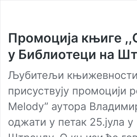
Промоција књиге ,,
у Библиотеци на Ш
Љубитељи књижевности 
присуствују промоцији р
Melody” аутора Владимир
оджати у петак 25.јула у