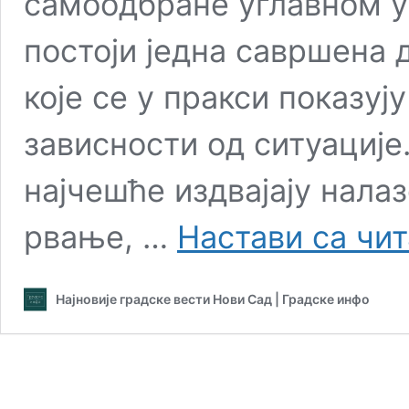
самоодбране углавном уп
постоји једна савршена
које се у пракси показују
зависности од ситуације
најчешће издвајају налаз
рвање, …
Настави са чи
Најновије градске вести Нови Сад | Градске инфо