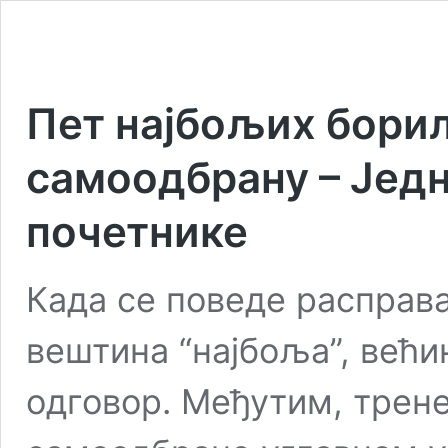
Пет најбољих бори
самоодбрану – Једн
почетнике
Када се поведе расправа
вештина “најбоља”, већи
одговор. Међутим, трен