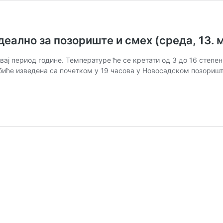
еално за позориште и смех (среда, 13. м
вај период године. Температуре ће се кретати од 3 до 16 степе
иће изведена са почетком у 19 часова у Новосадском позоришт