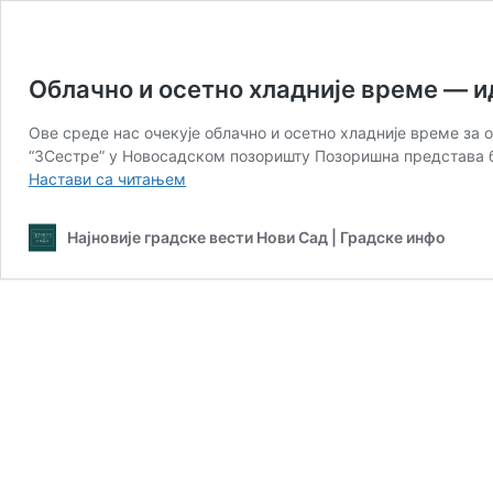
Облачно и осетно хладније време — ид
Ове среде нас очекује облачно и осетно хладније време за о
“3Сестре” у Новосадском позоришту Позоришна представа б
Облачно
Настави са читањем
и
осетно
Најновије градске вести Нови Сад | Градске инфо
хладније
време
—
идеално
за
позориште
и
смех
(среда,
13.
мај)