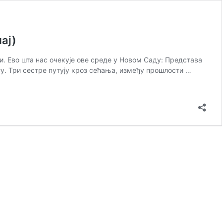
ај)
ни. Ево шта нас очекује ове среде у Новом Саду: Представа
у. Три сестре путују кроз сећања, између прошлости …