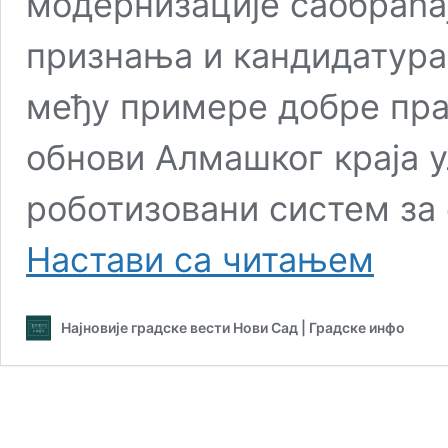
модернизације саобраћа
признања и кандидатура 
међу примере добре пра
обнови Алмашког краја у
роботизовани систем з
Нови
Настави са читањем
Сад
улаже
у
Најновије градске вести Нови Сад | Градске инфо
спорт,
технологиј
и
инфрастру
–
Погледајте