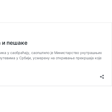
а и пешаке
сника у саобраћају, саопштило је Министарство унутрашњих
 путевима у Србији, усмерену на откривање прекршаја које