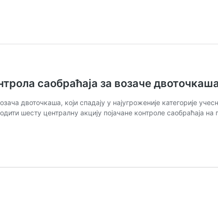
онтрола саобраћаја за возаче двоточкаш
возача двоточкаша, који спадају у најугроженије категорије уче
оводити шесту централну акцију појачане контроле саобраћаја на