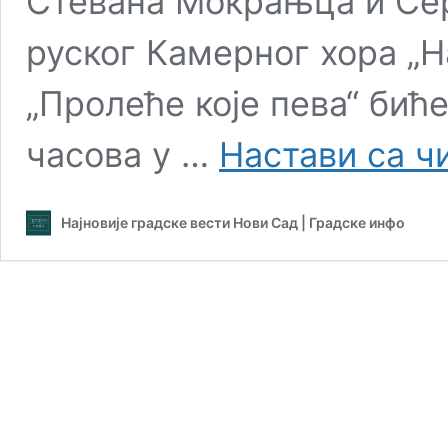
Стевана Мокрањца и Сер
руског Камерног хора „
„Пролеће које пева“ биће
часова у …
Настави са 
Најновије градске вести Нови Сад | Градске инфо