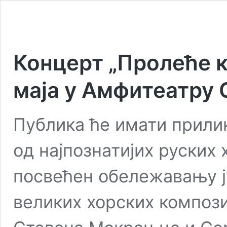
Концерт „Пролеће ко
маја у Амфитеатру
Публика ће имати прилик
од најпознатијих руских 
посвећен обележавању ј
великих хорских компози