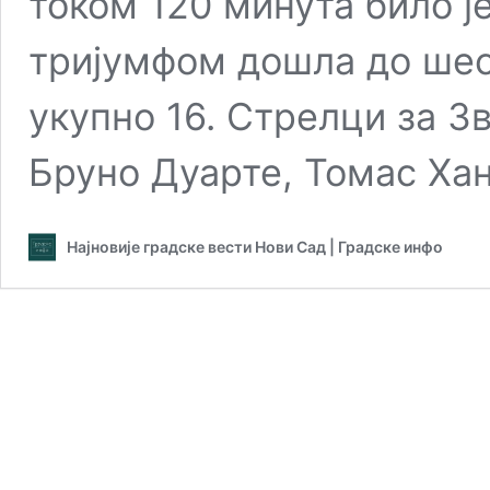
током 120 минута било је
тријумфом дошла до шест
укупно 16. Стрелци за Зв
Бруно Дуарте, Томас Ха
Најновије градске вести Нови Сад | Градске инфо