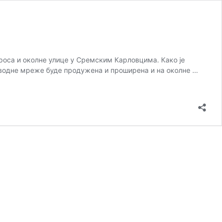
 Гроса и околне улице у Сремским Карловцима. Како је
доводне мреже буде продужена и проширена и на околне …