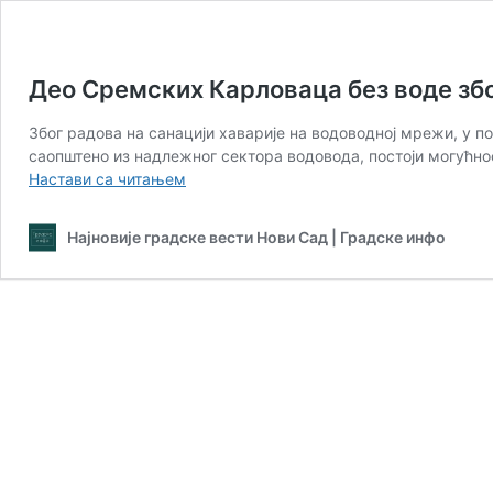
Део Сремских Карловаца без воде збо
Због радова на санацији хаварије на водоводној мрежи, у по
саопштено из надлежног сектора водовода, постоји могућно
Део
Настави са читањем
Сремских
Карловаца
Најновије градске вести Нови Сад | Градске инфо
без
воде
због
санације
хаварије