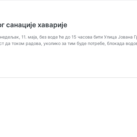
г санације хаварије
недељак, 11. маја, без воде ће до 15 часова бити Улица Јована
ст да током радова, уколико за тим буде потребе, блокада во