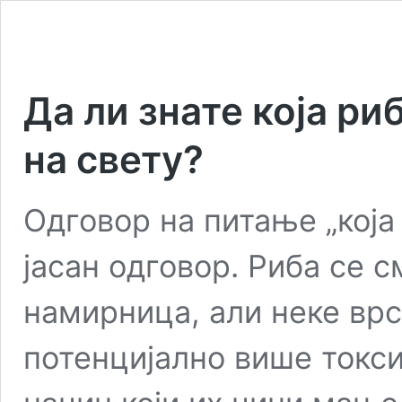
Да ли знате која ри
на свету?
Одговор на питање „која 
јасан одговор. Риба се с
намирница, али неке врс
потенцијално више токси