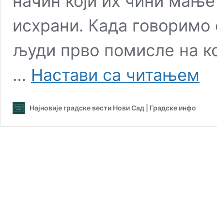
начин који их чини мањ
исхрани. Када говоримо 
људи прво помисле на ко
Да
…
Настави са читањем
ли
знате
која
Најновије градске вести Нови Сад | Градске инфо
риба
је
најне
риба
на
свет