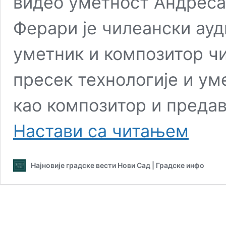
видео уметност Андреса
Ферари је чилеански ау
уметник и композитор чи
пресек технологије и ум
као композитор и предав
Циклус
Настави са читањем
СВЕТ
ДИГИТАЛ
УМЕТНОСТ
Најновије градске вести Нови Сад | Градске инфо
Видео
уметност
Андреса
Ферарија,
Чиле
16.