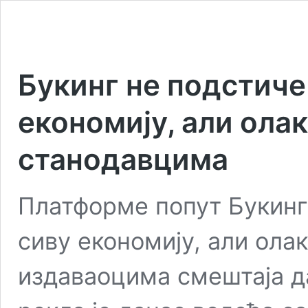
Букинг не подстиче
економију, али ола
станодавцима
Платформе попут Букинг
сиву економију, али ола
издаваоцима смештаја да