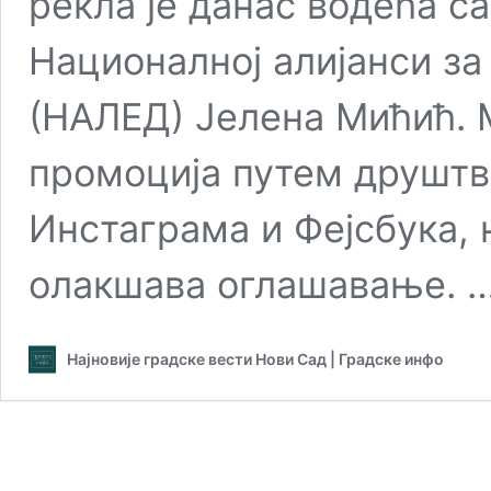
рекла је данас водећа с
Националној алијанси за
(НАЛЕД) Јелена Мићић. М
промоција путем друштв
Инстаграма и Фејсбука,
олакшава оглашавање. 
Најновије градске вести Нови Сад | Градске инфо