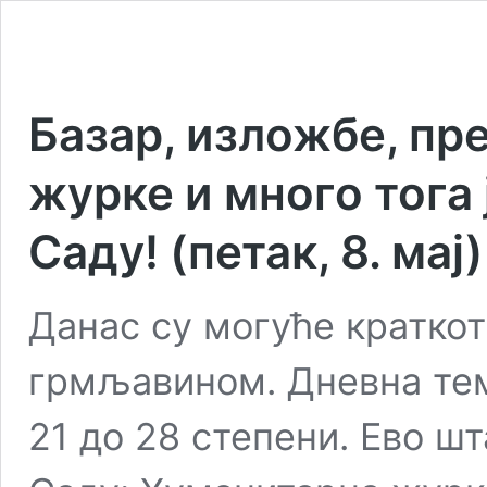
Базар, изложбе, пр
журке и много тога
Саду! (петак, 8. мај)
Данас су могуће краткот
грмљавином. Дневна тем
21 до 28 степени. Ево ш