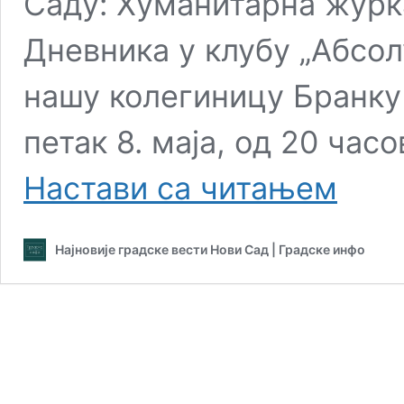
Саду: Хуманитарна журк
Дневника у клубу „Абсол
нашу колегиницу Бранку
петак 8. маја, од 20 часо
Базар,
Настави са читањем
изложбе,
представе
хуманитар
Најновије градске вести Нови Сад | Градске инфо
журке
и
много
тога
још
овог
петка
у
Новом