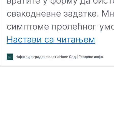
вратите у форму да бист
свакодневне задатке. Мн
симптоме пролећног умо
Ако
Настави са читањем
патите
од
поспаност
Најновије градске вести Нови Сад | Градске инфо
и
недостатк
енергије
ови
савети
вам
могу
помоћи