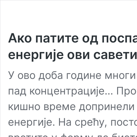
Ако патите од посп
енергије ови савет
У ово доба године многи
пад концентрације… Про
кишно време допринели 
енергије. На срећу, пос